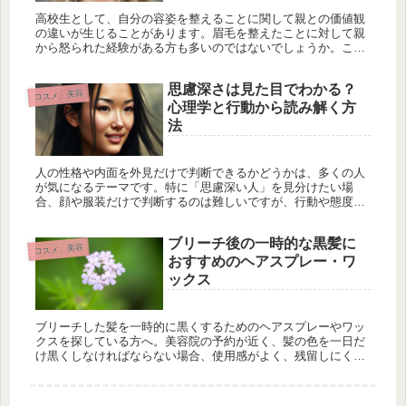
高校生として、自分の容姿を整えることに関して親との価値観
の違いが生じることがあります。眉毛を整えたことに対して親
から怒られた経験がある方も多いのではないでしょうか。この
ような場面で、なぜ親が怒ったのか、その背景を理解し、自分
の意見をどう伝え...
思慮深さは見た目でわかる？
コスメ、美容
心理学と行動から読み解く方
法
人の性格や内面を外見だけで判断できるかどうかは、多くの人
が気になるテーマです。特に「思慮深い人」を見分けたい場
合、顔や服装だけで判断するのは難しいですが、行動や態度か
らある程度の指標を得ることができます。思慮深さとは何か思
慮深さとは、物事を...
ブリーチ後の一時的な黒髪に
コスメ、美容
おすすめのヘアスプレー・ワ
ックス
ブリーチした髪を一時的に黒くするためのヘアスプレーやワッ
クスを探している方へ。美容院の予約が近く、髪の色を一日だ
け黒くしなければならない場合、使用感がよく、残留しにくい
製品を選ぶことが重要です。この記事では、目立たず、髪に負
担をかけない黒く...