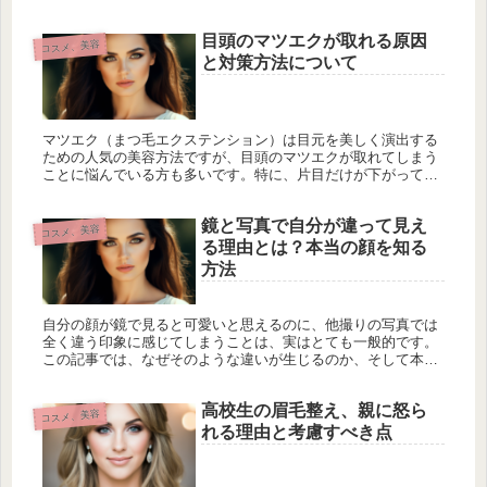
今回は、ストロベリーキューピットシリーズの練り香水と普通
の香水...
目頭のマツエクが取れる原因
コスメ、美容
と対策方法について
マツエク（まつ毛エクステンション）は目元を美しく演出する
ための人気の美容方法ですが、目頭のマツエクが取れてしまう
ことに悩んでいる方も多いです。特に、片目だけが下がってき
て抜けてしまう現象は、見た目にも影響が出るため、原因と対
策を知りたいと思...
鏡と写真で自分が違って見え
コスメ、美容
る理由とは？本当の顔を知る
方法
自分の顔が鏡で見ると可愛いと思えるのに、他撮りの写真では
全く違う印象に感じてしまうことは、実はとても一般的です。
この記事では、なぜそのような違いが生じるのか、そして本当
の自分の顔をどう認識すればよいのかについて解説します。鏡
と写真で感じる顔...
高校生の眉毛整え、親に怒ら
コスメ、美容
れる理由と考慮すべき点